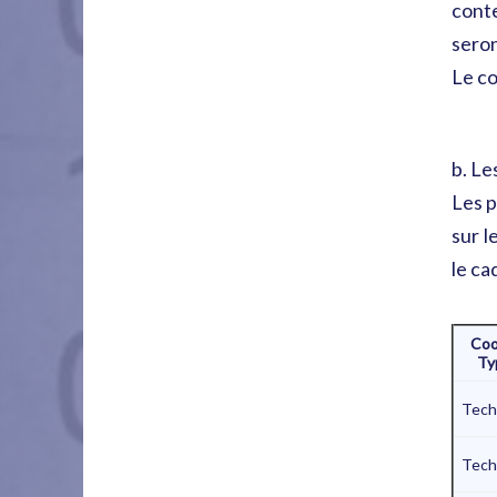
conte
seron
Le co
b. Le
Les p
sur l
le ca
Coo
Ty
Tech
Tech