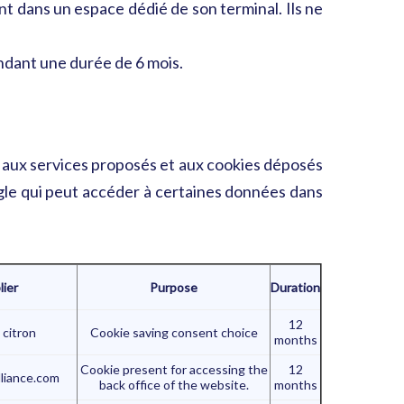
t dans un espace dédié de son terminal. Ils ne
ndant une durée de 6 mois.
s aux services proposés et aux cookies déposés
Google qui peut accéder à certaines données dans
lier
Purpose
Duration
12
 citron
Cookie saving consent choice
months
Cookie present for accessing the
12
liance.com
back office of the website.
months