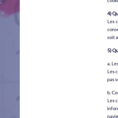
cook
4) Qu
Les c
conse
soit 
5) Qu
a. Le
Les c
pas s
b. Co
Les c
infor
navig