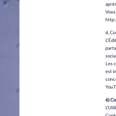
après
Vous
http:
d. Co
L'Édi
parta
socia
Les c
est i
conc
YouTu
6) Co
L'Uti
Cooki