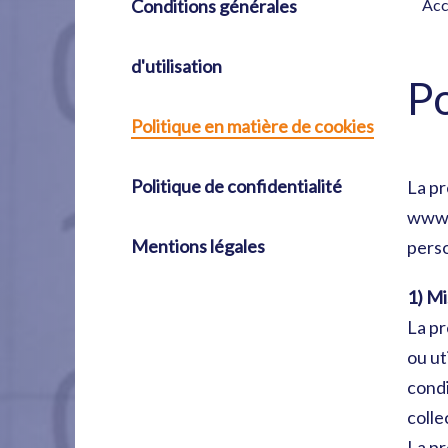
Conditions générales
Acc
d'utilisation
Po
Politique en matière de cookies
Politique de confidentialité
La pr
www.w
Mentions légales
perso
1) Mi
La pr
ou ut
condi
colle
La pr