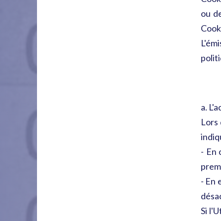
ou de
Cooki
L'émi
polit
a. L'
Lors 
indiq
- En 
premi
- En 
désac
Si l'