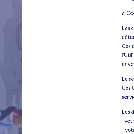
c. Co
Les c
détec
Ces c
l'Uti
envo
Le se
Ces C
servi
Les 
- votr
- vo