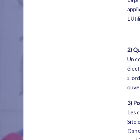
appli
L'Uti
2) Qu
Un co
élect
», or
ouver
3) Po
Les c
Site 
Dans 